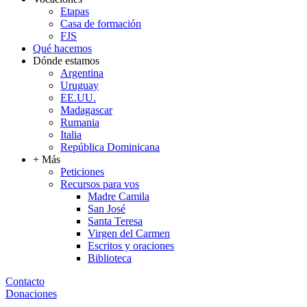
Etapas
Casa de formación
FJS
Qué hacemos
Dónde estamos
Argentina
Uruguay
EE.UU.
Madagascar
Rumania
Italia
República Dominicana
+ Más
Peticiones
Recursos para vos
Madre Camila
San José
Santa Teresa
Virgen del Carmen
Escritos y oraciones
Biblioteca
Contacto
Donaciones