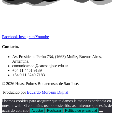
Facebook
Instagram
Youtube
Contacto.
Av. Presidente Perón 734, (1663) Muñiz, Buenos Aires,
Argentina.
comunicacion@carosanjose.edu.ar
+54 11 4451.9139
+54 9 11 3249.7183
© 2026 Hnas. Pobres Bonaerenses de San José.
Producido por
Eduardo Morosini Digital
Usamos cookies para asegurar que te damos la mejor experiencia en
nuestra web. Si continúas usando este sitio, asumiremos que estás de
acuerdo con ello.
Aceptar
Rechazar
Política de privacidad