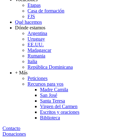
Etapas
Casa de formación
FJS
Qué hacemos
Dónde estamos
Argentina
Uruguay
EE.UU.
Madagascar
Rumania
Italia
República Dominicana
+ Más
Peticiones
Recursos para vos
Madre Camila
San José
Santa Teresa
Virgen del Carmen
Escritos y oraciones
Biblioteca
Contacto
Donaciones