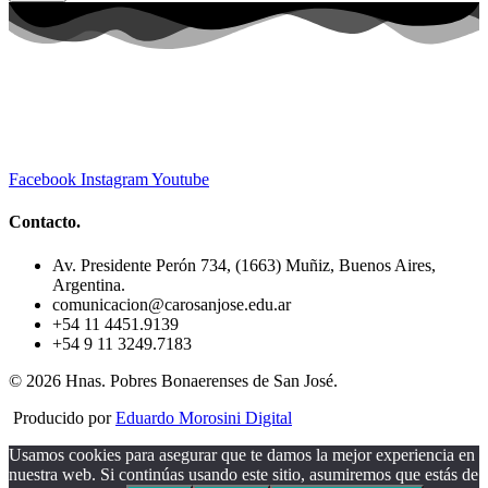
Facebook
Instagram
Youtube
Contacto.
Av. Presidente Perón 734, (1663) Muñiz, Buenos Aires,
Argentina.
comunicacion@carosanjose.edu.ar
+54 11 4451.9139
+54 9 11 3249.7183
© 2026 Hnas. Pobres Bonaerenses de San José.
Producido por
Eduardo Morosini Digital
Usamos cookies para asegurar que te damos la mejor experiencia en
nuestra web. Si continúas usando este sitio, asumiremos que estás de