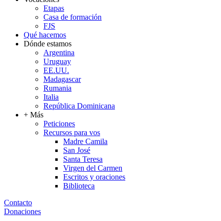
Etapas
Casa de formación
FJS
Qué hacemos
Dónde estamos
Argentina
Uruguay
EE.UU.
Madagascar
Rumania
Italia
República Dominicana
+ Más
Peticiones
Recursos para vos
Madre Camila
San José
Santa Teresa
Virgen del Carmen
Escritos y oraciones
Biblioteca
Contacto
Donaciones