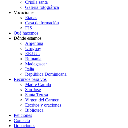
Criolla santa
Galería fotográfica
Vocaciones
Etapas
Casa de formación
FJS
Qué hacemos
Dónde estamos
Argentina
Uruguay
EE.UU.
Rumania
Madagascar
Italia
República Dominicana
Recursos para vos
Madre Camila
San José
Santa Teresa
Virgen del Carmen
Escritos y oraciones
Biblioteca
Peticiones
Contacto
Donaciones