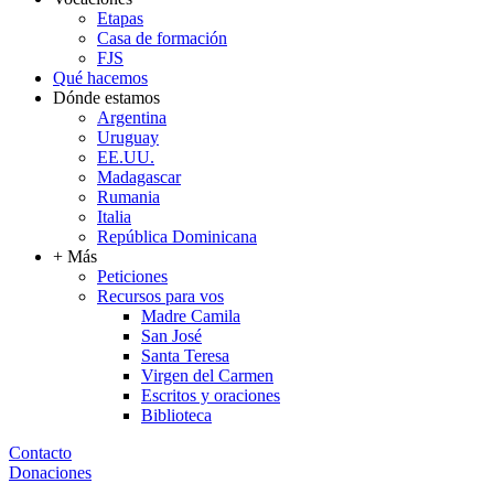
Etapas
Casa de formación
FJS
Qué hacemos
Dónde estamos
Argentina
Uruguay
EE.UU.
Madagascar
Rumania
Italia
República Dominicana
+ Más
Peticiones
Recursos para vos
Madre Camila
San José
Santa Teresa
Virgen del Carmen
Escritos y oraciones
Biblioteca
Contacto
Donaciones