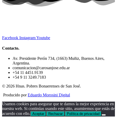
Facebook
Instagram
Youtube
Contacto.
Av. Presidente Perón 734, (1663) Muñiz, Buenos Aires,
Argentina.
comunicacion@carosanjose.edu.ar
+54 11 4451.9139
+54 9 11 3249.7183
© 2026 Hnas. Pobres Bonaerenses de San José.
Producido por
Eduardo Morosini Digital
Usamos cookies para asegurar que te damos la mejor experiencia en
nuestra web. Si continúas usando este sitio, asumiremos que estás de
acuerdo con ello.
Aceptar
Rechazar
Política de privacidad