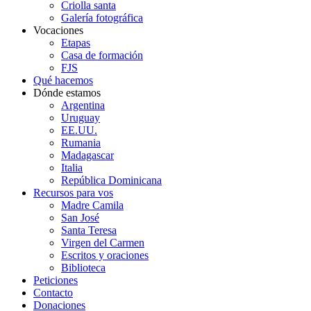
Criolla santa
Galería fotográfica
Vocaciones
Etapas
Casa de formación
FJS
Qué hacemos
Dónde estamos
Argentina
Uruguay
EE.UU.
Rumania
Madagascar
Italia
República Dominicana
Recursos para vos
Madre Camila
San José
Santa Teresa
Virgen del Carmen
Escritos y oraciones
Biblioteca
Peticiones
Contacto
Donaciones