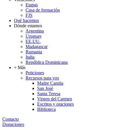
Etapas
Casa de formación
FJS
Qué hacemos
Dónde estamos
Argentina
Uruguay
EE.UU.
Madagascar
Rumania
Italia
República Dominicana
+ Más
Peticiones
Recursos para vos
Madre Camila
San José
Santa Teresa
Virgen del Carmen
Escritos y oraciones
Biblioteca
Contacto
Donaciones