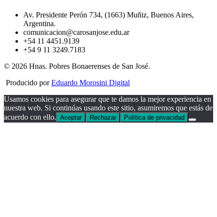
Av. Presidente Perón 734, (1663) Muñiz, Buenos Aires,
Argentina.
comunicacion@carosanjose.edu.ar
+54 11 4451.9139
+54 9 11 3249.7183
© 2026 Hnas. Pobres Bonaerenses de San José.
Producido por
Eduardo Morosini Digital
Usamos cookies para asegurar que te damos la mejor experiencia en
nuestra web. Si continúas usando este sitio, asumiremos que estás de
acuerdo con ello.
Aceptar
Rechazar
Política de privacidad