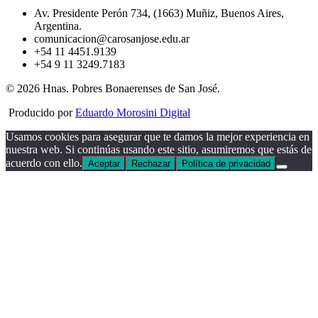
Av. Presidente Perón 734, (1663) Muñiz, Buenos Aires,
Argentina.
comunicacion@carosanjose.edu.ar
+54 11 4451.9139
+54 9 11 3249.7183
© 2026 Hnas. Pobres Bonaerenses de San José.
Producido por
Eduardo Morosini Digital
Usamos cookies para asegurar que te damos la mejor experiencia en
nuestra web. Si continúas usando este sitio, asumiremos que estás de
acuerdo con ello.
Aceptar
Rechazar
Política de privacidad