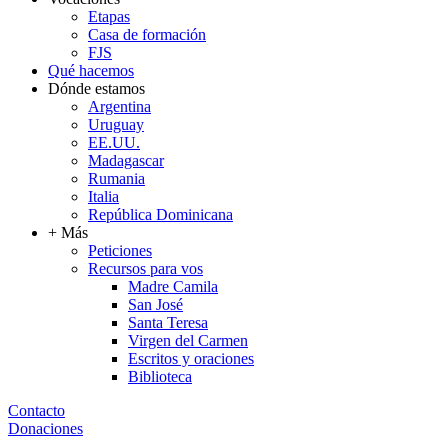
Etapas
Casa de formación
FJS
Qué hacemos
Dónde estamos
Argentina
Uruguay
EE.UU.
Madagascar
Rumania
Italia
República Dominicana
+ Más
Peticiones
Recursos para vos
Madre Camila
San José
Santa Teresa
Virgen del Carmen
Escritos y oraciones
Biblioteca
Contacto
Donaciones