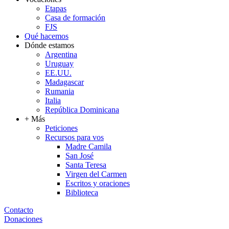
Etapas
Casa de formación
FJS
Qué hacemos
Dónde estamos
Argentina
Uruguay
EE.UU.
Madagascar
Rumania
Italia
República Dominicana
+ Más
Peticiones
Recursos para vos
Madre Camila
San José
Santa Teresa
Virgen del Carmen
Escritos y oraciones
Biblioteca
Contacto
Donaciones