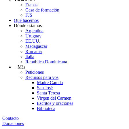
Etapas
Casa de formación
FJS
Qué hacemos
Dónde estamos
Argentina
Uruguay
EE.UU.
Madagascar
Rumania
Italia
República Dominicana
+ Más
Peticiones
Recursos para vos
Madre Camila
San José
Santa Teresa
Virgen del Carmen
Escritos y oraciones
Biblioteca
Contacto
Donaciones