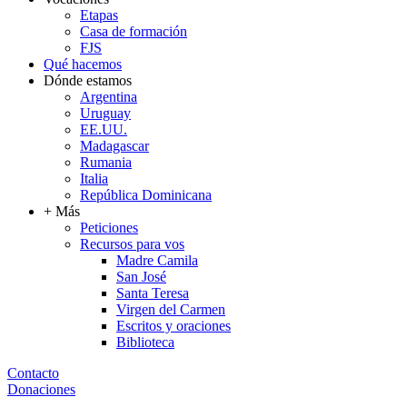
Etapas
Casa de formación
FJS
Qué hacemos
Dónde estamos
Argentina
Uruguay
EE.UU.
Madagascar
Rumania
Italia
República Dominicana
+ Más
Peticiones
Recursos para vos
Madre Camila
San José
Santa Teresa
Virgen del Carmen
Escritos y oraciones
Biblioteca
Contacto
Donaciones