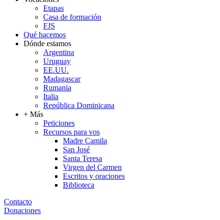
Etapas
Casa de formación
FJS
Qué hacemos
Dónde estamos
Argentina
Uruguay
EE.UU.
Madagascar
Rumania
Italia
República Dominicana
+ Más
Peticiones
Recursos para vos
Madre Camila
San José
Santa Teresa
Virgen del Carmen
Escritos y oraciones
Biblioteca
Contacto
Donaciones