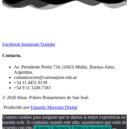
Facebook
Instagram
Youtube
Contacto.
Av. Presidente Perón 734, (1663) Muñiz, Buenos Aires,
Argentina.
comunicacion@carosanjose.edu.ar
+54 11 4451.9139
+54 9 11 3249.7183
© 2026 Hnas. Pobres Bonaerenses de San José.
Producido por
Eduardo Morosini Digital
Usamos cookies para asegurar que te damos la mejor experiencia en
nuestra web. Si continúas usando este sitio, asumiremos que estás de
acuerdo con ello.
Aceptar
Rechazar
Política de privacidad