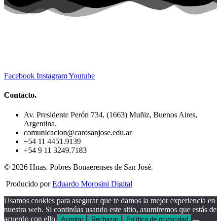
Facebook
Instagram
Youtube
Contacto.
Av. Presidente Perón 734, (1663) Muñiz, Buenos Aires,
Argentina.
comunicacion@carosanjose.edu.ar
+54 11 4451.9139
+54 9 11 3249.7183
© 2026 Hnas. Pobres Bonaerenses de San José.
Producido por
Eduardo Morosini Digital
Usamos cookies para asegurar que te damos la mejor experiencia en
nuestra web. Si continúas usando este sitio, asumiremos que estás de
acuerdo con ello.
Aceptar
Rechazar
Política de privacidad