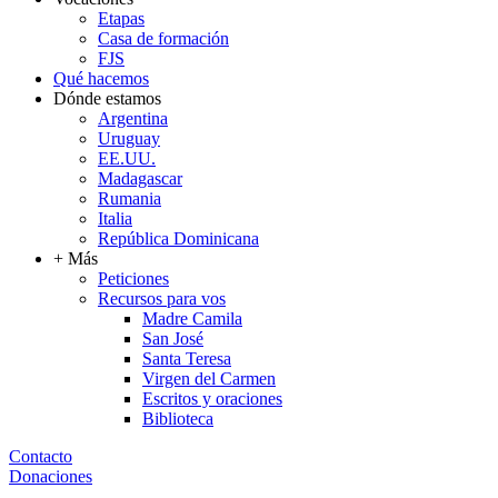
Etapas
Casa de formación
FJS
Qué hacemos
Dónde estamos
Argentina
Uruguay
EE.UU.
Madagascar
Rumania
Italia
República Dominicana
+ Más
Peticiones
Recursos para vos
Madre Camila
San José
Santa Teresa
Virgen del Carmen
Escritos y oraciones
Biblioteca
Contacto
Donaciones