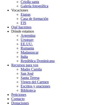
Criolla santa
Galería fotográfica
Vocaciones
Etapas
Casa de formación
FJS
Qué hacemos
Dónde estamos
Argentina
Uruguay
EE.UU.
Rumania
Madagascar
Italia
República Dominicana
Recursos para vos
Madre Camila
San José
Santa Teresa
Virgen del Carmen
Escritos y oraciones
Biblioteca
Peticiones
Contacto
Donaciones