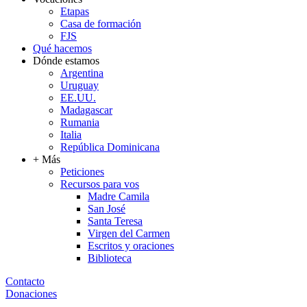
Etapas
Casa de formación
FJS
Qué hacemos
Dónde estamos
Argentina
Uruguay
EE.UU.
Madagascar
Rumania
Italia
República Dominicana
+ Más
Peticiones
Recursos para vos
Madre Camila
San José
Santa Teresa
Virgen del Carmen
Escritos y oraciones
Biblioteca
Contacto
Donaciones