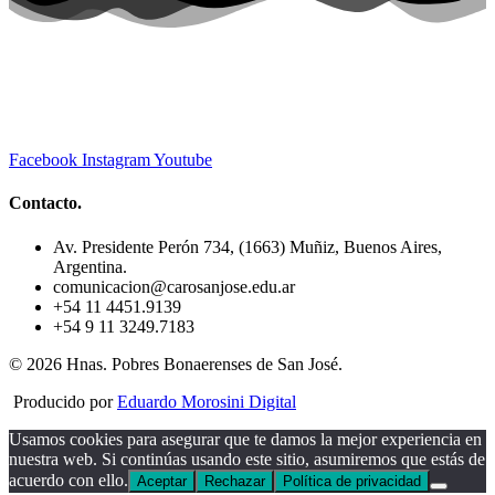
Facebook
Instagram
Youtube
Contacto.
Av. Presidente Perón 734, (1663) Muñiz, Buenos Aires,
Argentina.
comunicacion@carosanjose.edu.ar
+54 11 4451.9139
+54 9 11 3249.7183
© 2026 Hnas. Pobres Bonaerenses de San José.
Producido por
Eduardo Morosini Digital
Usamos cookies para asegurar que te damos la mejor experiencia en
nuestra web. Si continúas usando este sitio, asumiremos que estás de
acuerdo con ello.
Aceptar
Rechazar
Política de privacidad