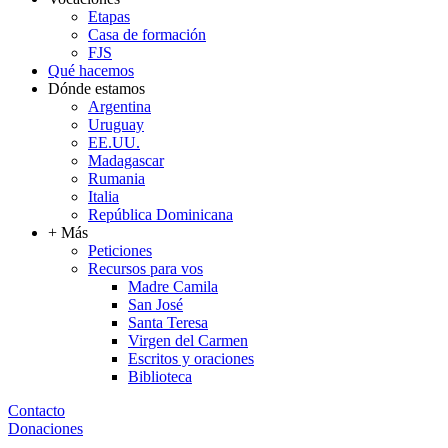
Etapas
Casa de formación
FJS
Qué hacemos
Dónde estamos
Argentina
Uruguay
EE.UU.
Madagascar
Rumania
Italia
República Dominicana
+ Más
Peticiones
Recursos para vos
Madre Camila
San José
Santa Teresa
Virgen del Carmen
Escritos y oraciones
Biblioteca
Contacto
Donaciones