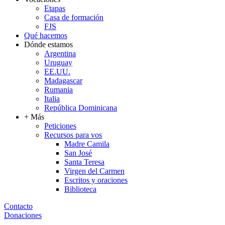
Etapas
Casa de formación
FJS
Qué hacemos
Dónde estamos
Argentina
Uruguay
EE.UU.
Madagascar
Rumania
Italia
República Dominicana
+ Más
Peticiones
Recursos para vos
Madre Camila
San José
Santa Teresa
Virgen del Carmen
Escritos y oraciones
Biblioteca
Contacto
Donaciones