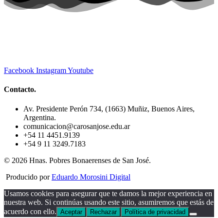
Facebook
Instagram
Youtube
Contacto.
Av. Presidente Perón 734, (1663) Muñiz, Buenos Aires,
Argentina.
comunicacion@carosanjose.edu.ar
+54 11 4451.9139
+54 9 11 3249.7183
© 2026 Hnas. Pobres Bonaerenses de San José.
Producido por
Eduardo Morosini Digital
Usamos cookies para asegurar que te damos la mejor experiencia en
nuestra web. Si continúas usando este sitio, asumiremos que estás de
acuerdo con ello.
Aceptar
Rechazar
Política de privacidad