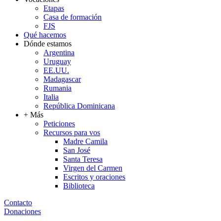
Etapas
Casa de formación
FJS
Qué hacemos
Dónde estamos
Argentina
Uruguay
EE.UU.
Madagascar
Rumania
Italia
República Dominicana
+ Más
Peticiones
Recursos para vos
Madre Camila
San José
Santa Teresa
Virgen del Carmen
Escritos y oraciones
Biblioteca
Contacto
Donaciones