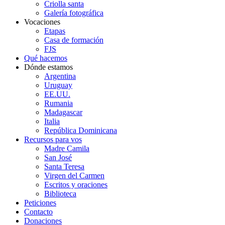
Criolla santa
Galería fotográfica
Vocaciones
Etapas
Casa de formación
FJS
Qué hacemos
Dónde estamos
Argentina
Uruguay
EE.UU.
Rumania
Madagascar
Italia
República Dominicana
Recursos para vos
Madre Camila
San José
Santa Teresa
Virgen del Carmen
Escritos y oraciones
Biblioteca
Peticiones
Contacto
Donaciones