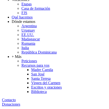
Etapas
Casa de formación
FJS
Qué hacemos
Dónde estamos
Argentina
Uruguay
EE.UU.
Madagascar
Rumania
Italia
República Dominicana
+ Más
Peticiones
Recursos para vos
Madre Camila
San José
Santa Teresa
Virgen del Carmen
Escritos y oraciones
Biblioteca
Contacto
Donaciones