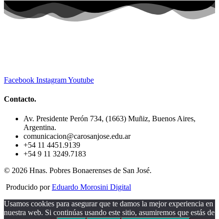
Facebook
Instagram
Youtube
Contacto.
Av. Presidente Perón 734, (1663) Muñiz, Buenos Aires,
Argentina.
comunicacion@carosanjose.edu.ar
+54 11 4451.9139
+54 9 11 3249.7183
© 2026 Hnas. Pobres Bonaerenses de San José.
Producido por
Eduardo Morosini Digital
Usamos cookies para asegurar que te damos la mejor experiencia en
nuestra web. Si continúas usando este sitio, asumiremos que estás de