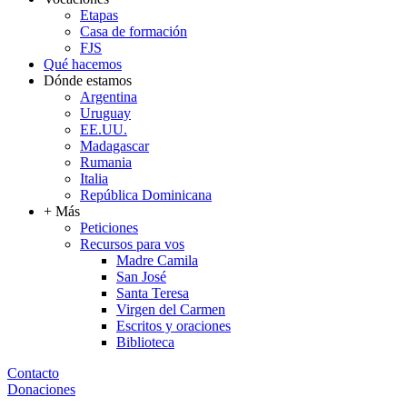
Etapas
Casa de formación
FJS
Qué hacemos
Dónde estamos
Argentina
Uruguay
EE.UU.
Madagascar
Rumania
Italia
República Dominicana
+ Más
Peticiones
Recursos para vos
Madre Camila
San José
Santa Teresa
Virgen del Carmen
Escritos y oraciones
Biblioteca
Contacto
Donaciones