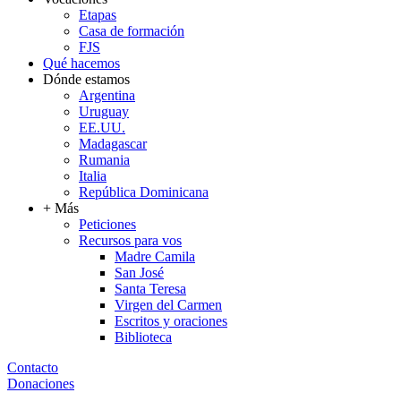
Etapas
Casa de formación
FJS
Qué hacemos
Dónde estamos
Argentina
Uruguay
EE.UU.
Madagascar
Rumania
Italia
República Dominicana
+ Más
Peticiones
Recursos para vos
Madre Camila
San José
Santa Teresa
Virgen del Carmen
Escritos y oraciones
Biblioteca
Contacto
Donaciones