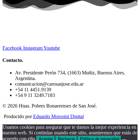
Facebook
Instagram
Youtube
Contacto.
Av. Presidente Perón 734, (1663) Muñiz, Buenos Aires,
Argentina.
comunicacion@carosanjose.edu.ar
+54 11 4451.9139
+54 9 11 3249.7183
© 2026 Hnas. Pobres Bonaerenses de San José.
Producido por
Eduardo Morosini Digital
Usamos cookies para asegurar que te damos la mejor experiencia en
nuestra web. Si continúas usando este sitio, asumiremos que estás de
acuerdo con ello.
Aceptar
Rechazar
Política de privacidad