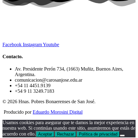
Facebook
Instagram
Youtube
Contacto.
Av. Presidente Perón 734, (1663) Muñiz, Buenos Aires,
Argentina.
comunicacion@carosanjose.edu.ar
+54 11 4451.9139
+54 9 11 3249.7183
© 2026 Hnas. Pobres Bonaerenses de San José.
Producido por
Eduardo Morosini Digital
Usamos cookies para asegurar que te damos la mejor experiencia en
nuestra web. Si continúas usando este sitio, asumiremos que estás de
acuerdo con ello.
Aceptar
Rechazar
Política de privacidad