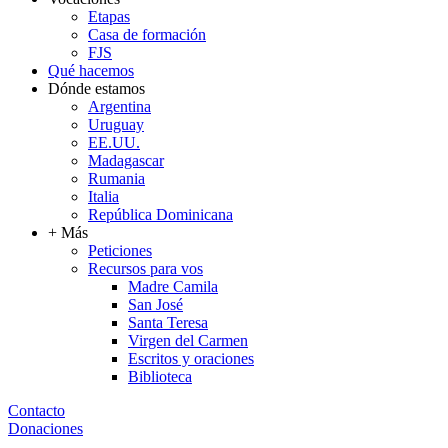
Etapas
Casa de formación
FJS
Qué hacemos
Dónde estamos
Argentina
Uruguay
EE.UU.
Madagascar
Rumania
Italia
República Dominicana
+ Más
Peticiones
Recursos para vos
Madre Camila
San José
Santa Teresa
Virgen del Carmen
Escritos y oraciones
Biblioteca
Contacto
Donaciones