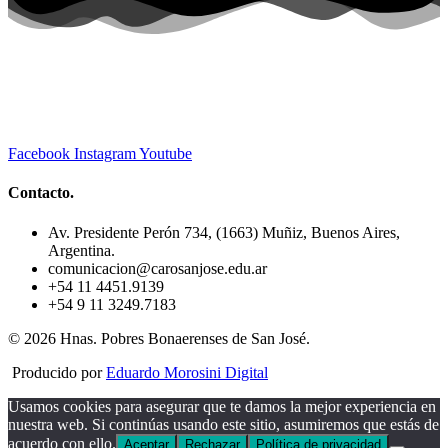
Facebook
Instagram
Youtube
Contacto.
Av. Presidente Perón 734, (1663) Muñiz, Buenos Aires,
Argentina.
comunicacion@carosanjose.edu.ar
+54 11 4451.9139
+54 9 11 3249.7183
© 2026 Hnas. Pobres Bonaerenses de San José.
Producido por
Eduardo Morosini Digital
Usamos cookies para asegurar que te damos la mejor experiencia en
nuestra web. Si continúas usando este sitio, asumiremos que estás de
acuerdo con ello.
Aceptar
Rechazar
Política de privacidad