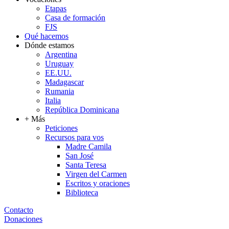
Etapas
Casa de formación
FJS
Qué hacemos
Dónde estamos
Argentina
Uruguay
EE.UU.
Madagascar
Rumania
Italia
República Dominicana
+ Más
Peticiones
Recursos para vos
Madre Camila
San José
Santa Teresa
Virgen del Carmen
Escritos y oraciones
Biblioteca
Contacto
Donaciones