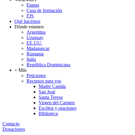
Etapas
Casa de formación
FJS
Qué hacemos
Dónde estamos
Argentina
Uruguay
EE.UU.
Madagascar
Rumania
Italia
República Dominicana
+ Más
Peticiones
Recursos para vos
Madre Camila
San José
Santa Teresa
Virgen del Carmen
Escritos y oraciones
Biblioteca
Contacto
Donaciones