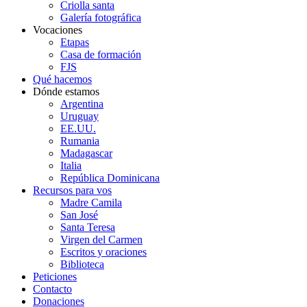
Criolla santa
Galería fotográfica
Vocaciones
Etapas
Casa de formación
FJS
Qué hacemos
Dónde estamos
Argentina
Uruguay
EE.UU.
Rumania
Madagascar
Italia
República Dominicana
Recursos para vos
Madre Camila
San José
Santa Teresa
Virgen del Carmen
Escritos y oraciones
Biblioteca
Peticiones
Contacto
Donaciones