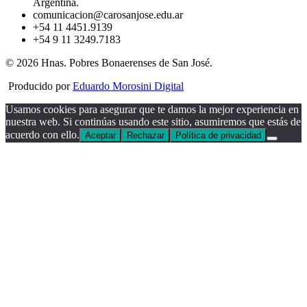
Argentina.
comunicacion@carosanjose.edu.ar
+54 11 4451.9139
+54 9 11 3249.7183
© 2026 Hnas. Pobres Bonaerenses de San José.
Producido por
Eduardo Morosini Digital
Usamos cookies para asegurar que te damos la mejor experiencia en
nuestra web. Si continúas usando este sitio, asumiremos que estás de
acuerdo con ello.
Aceptar
Rechazar
Política de privacidad