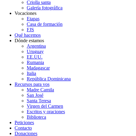
Criolla santa
Galería fotográfica
Vocaciones
Etapas
Casa de formación
FJS
Qué hacemos
Dónde estamos
Argentina
Uruguay
EE.UU.
Rumania
Madagascar
Italia
República Dominicana
Recursos para vos
Madre Camila
San José
Santa Teresa
Virgen del Carmen
Escritos y oraciones
Biblioteca
Peticiones
Contacto
Donaciones