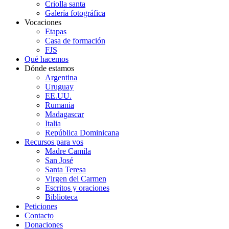
Criolla santa
Galería fotográfica
Vocaciones
Etapas
Casa de formación
FJS
Qué hacemos
Dónde estamos
Argentina
Uruguay
EE.UU.
Rumania
Madagascar
Italia
República Dominicana
Recursos para vos
Madre Camila
San José
Santa Teresa
Virgen del Carmen
Escritos y oraciones
Biblioteca
Peticiones
Contacto
Donaciones