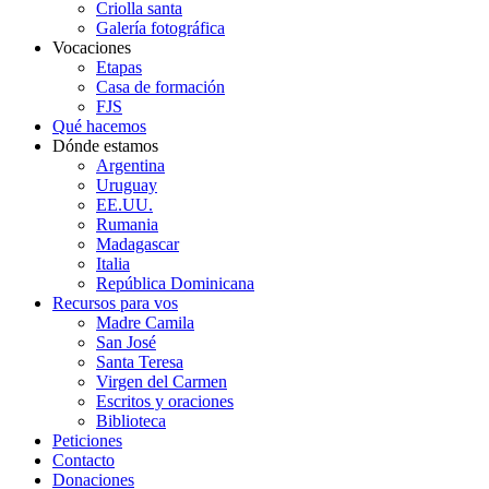
Criolla santa
Galería fotográfica
Vocaciones
Etapas
Casa de formación
FJS
Qué hacemos
Dónde estamos
Argentina
Uruguay
EE.UU.
Rumania
Madagascar
Italia
República Dominicana
Recursos para vos
Madre Camila
San José
Santa Teresa
Virgen del Carmen
Escritos y oraciones
Biblioteca
Peticiones
Contacto
Donaciones