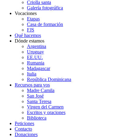
Criolla santa
Galería fotográfica
Vocaciones
Etapas
Casa de formación
FJS
Qué hacemos
Dónde estamos
Argentina
Uruguay
EE.UU.
Rumania
Madagascar
Italia
República Dominicana
Recursos para vos
Madre Camila
San José
Santa Teresa
Virgen del Carmen
Escritos y oraciones
Biblioteca
Peticiones
Contacto
Donaciones