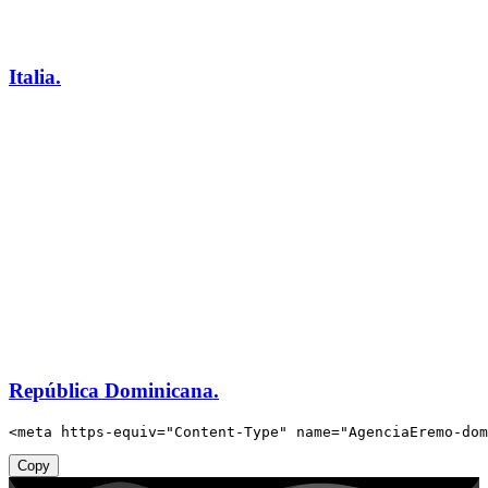
Italia.
República Dominicana.
<
meta
https-equiv
=
"
Content-Type
"
name
=
"
AgenciaEremo-dom
Copy