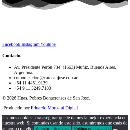
Facebook
Instagram
Youtube
Contacto.
Av. Presidente Perón 734, (1663) Muñiz, Buenos Aires,
Argentina.
comunicacion@carosanjose.edu.ar
+54 11 4451.9139
+54 9 11 3249.7183
© 2026 Hnas. Pobres Bonaerenses de San José.
Producido por
Eduardo Morosini Digital
Usamos cookies para asegurar que te damos la mejor experiencia en
nuestra web. Si continúas usando este sitio, asumiremos que estás de
acuerdo con ello.
Aceptar
Rechazar
Política de privacidad