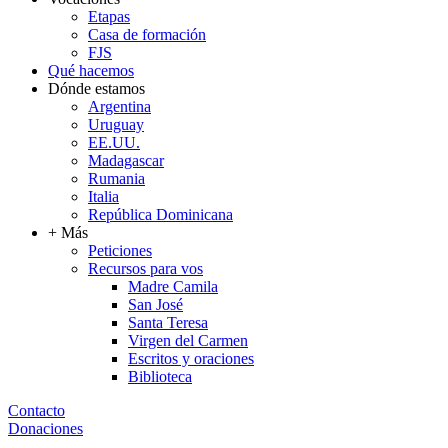
Etapas
Casa de formación
FJS
Qué hacemos
Dónde estamos
Argentina
Uruguay
EE.UU.
Madagascar
Rumania
Italia
República Dominicana
+ Más
Peticiones
Recursos para vos
Madre Camila
San José
Santa Teresa
Virgen del Carmen
Escritos y oraciones
Biblioteca
Contacto
Donaciones