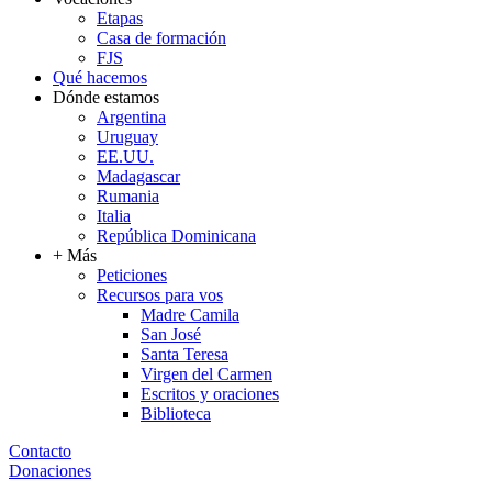
Etapas
Casa de formación
FJS
Qué hacemos
Dónde estamos
Argentina
Uruguay
EE.UU.
Madagascar
Rumania
Italia
República Dominicana
+ Más
Peticiones
Recursos para vos
Madre Camila
San José
Santa Teresa
Virgen del Carmen
Escritos y oraciones
Biblioteca
Contacto
Donaciones