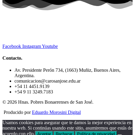
Facebook
Instagram
Youtube
Contacto.
Av. Presidente Perón 734, (1663) Muñiz, Buenos Aires,
Argentina.
comunicacion@carosanjose.edu.ar
+54 11 4451.9139
+54 9 11 3249.7183
© 2026 Hnas. Pobres Bonaerenses de San José.
Producido por
Eduardo Morosini Digital
Usamos cookies para asegurar que te damos la mejor experiencia en
nuestra web. Si continúas usando este sitio, asumiremos que estás de
acuerdo con ello.
Aceptar
Rechazar
Política de privacidad