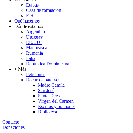
Etapas
Casa de formación
FJS
Qué hacemos
Dónde estamos
Argentina
Uruguay
EE.UU.
Madagascar
Rumania
Italia
República Dominicana
+ Más
Peticiones
Recursos para vos
Madre Camila
San José
Santa Teresa
Virgen del Carmen
Escritos y oraciones
Biblioteca
Contacto
Donaciones