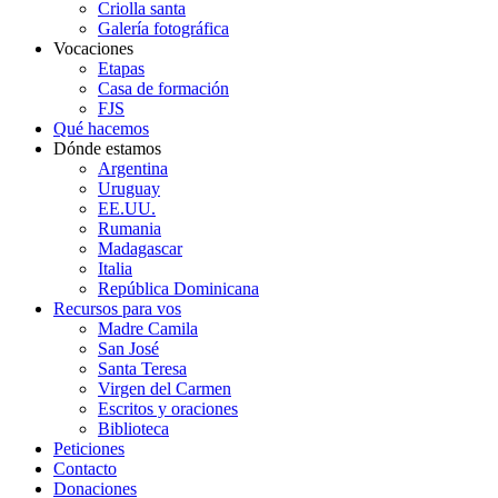
Criolla santa
Galería fotográfica
Vocaciones
Etapas
Casa de formación
FJS
Qué hacemos
Dónde estamos
Argentina
Uruguay
EE.UU.
Rumania
Madagascar
Italia
República Dominicana
Recursos para vos
Madre Camila
San José
Santa Teresa
Virgen del Carmen
Escritos y oraciones
Biblioteca
Peticiones
Contacto
Donaciones