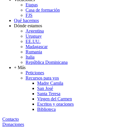
Etapas
Casa de formación
FJS
Qué hacemos
Dónde estamos
Argentina
Uruguay
EE.UU.
Madagascar
Rumania
Italia
República Dominicana
+ Más
Peticiones
Recursos para vos
Madre Camila
San José
Santa Teresa
Virgen del Carmen
Escritos y oraciones
Biblioteca
Contacto
Donaciones