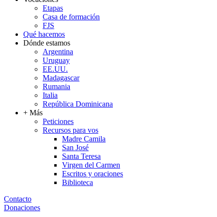
Etapas
Casa de formación
FJS
Qué hacemos
Dónde estamos
Argentina
Uruguay
EE.UU.
Madagascar
Rumania
Italia
República Dominicana
+ Más
Peticiones
Recursos para vos
Madre Camila
San José
Santa Teresa
Virgen del Carmen
Escritos y oraciones
Biblioteca
Contacto
Donaciones