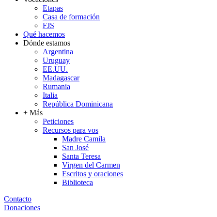
Etapas
Casa de formación
FJS
Qué hacemos
Dónde estamos
Argentina
Uruguay
EE.UU.
Madagascar
Rumania
Italia
República Dominicana
+ Más
Peticiones
Recursos para vos
Madre Camila
San José
Santa Teresa
Virgen del Carmen
Escritos y oraciones
Biblioteca
Contacto
Donaciones