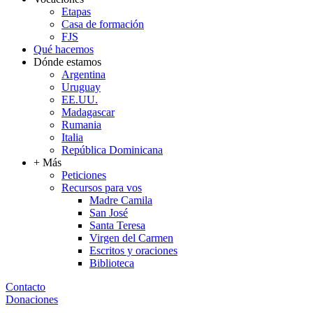
Etapas
Casa de formación
FJS
Qué hacemos
Dónde estamos
Argentina
Uruguay
EE.UU.
Madagascar
Rumania
Italia
República Dominicana
+ Más
Peticiones
Recursos para vos
Madre Camila
San José
Santa Teresa
Virgen del Carmen
Escritos y oraciones
Biblioteca
Contacto
Donaciones