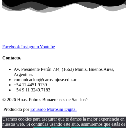
Facebook
Instagram
Youtube
Contacto.
Av. Presidente Perón 734, (1663) Muñiz, Buenos Aires,
Argentina.
comunicacion@carosanjose.edu.ar
+54 11 4451.9139
+54 9 11 3249.7183
© 2026 Hnas. Pobres Bonaerenses de San José.
Producido por
Eduardo Morosini Digital
Usamos cookies para asegurar que te damos la mejor experiencia en
nuestra web. Si continúas usando este sitio, asumiremos que estás de