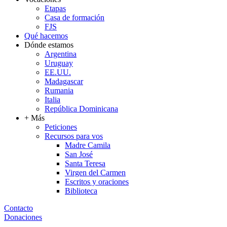
Etapas
Casa de formación
FJS
Qué hacemos
Dónde estamos
Argentina
Uruguay
EE.UU.
Madagascar
Rumania
Italia
República Dominicana
+ Más
Peticiones
Recursos para vos
Madre Camila
San José
Santa Teresa
Virgen del Carmen
Escritos y oraciones
Biblioteca
Contacto
Donaciones