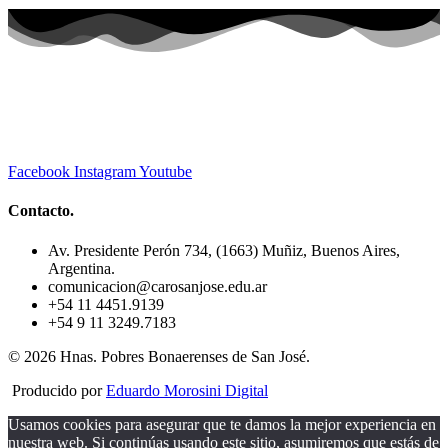
Facebook
Instagram
Youtube
Contacto.
Av. Presidente Perón 734, (1663) Muñiz, Buenos Aires,
Argentina.
comunicacion@carosanjose.edu.ar
+54 11 4451.9139
+54 9 11 3249.7183
© 2026 Hnas. Pobres Bonaerenses de San José.
Producido por
Eduardo Morosini Digital
Usamos cookies para asegurar que te damos la mejor experiencia en
nuestra web. Si continúas usando este sitio, asumiremos que estás de