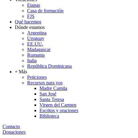
Etapas
Casa de formación
FJS
Qué hacemos
Dónde estamos
Argentina
Uruguay
EE.UU.
Madagascar
Rumania
Italia
República Dominicana
+ Más
Peticiones
Recursos para vos
Madre Camila
San José
Santa Teresa
Virgen del Carmen
Escritos y oraciones
Biblioteca
Contacto
Donaciones