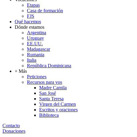
Etapas
Casa de formación
FJS
Qué hacemos
Dónde estamos
Argentina
Uruguay
EE.UU.
Madagascar
Rumania
Italia
República Dominicana
+ Más
Peticiones
Recursos para vos
Madre Camila
San José
Santa Teresa
Virgen del Carmen
Escritos y oraciones
Biblioteca
Contacto
Donaciones