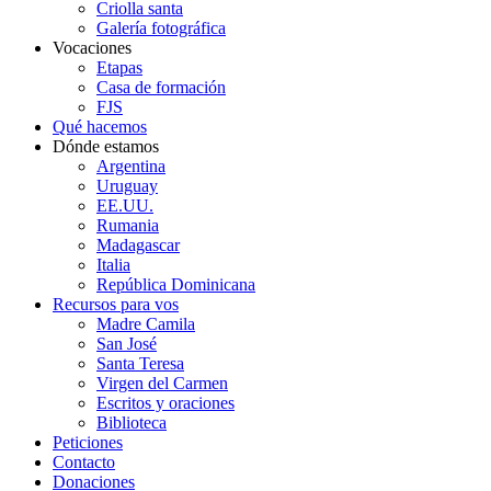
Criolla santa
Galería fotográfica
Vocaciones
Etapas
Casa de formación
FJS
Qué hacemos
Dónde estamos
Argentina
Uruguay
EE.UU.
Rumania
Madagascar
Italia
República Dominicana
Recursos para vos
Madre Camila
San José
Santa Teresa
Virgen del Carmen
Escritos y oraciones
Biblioteca
Peticiones
Contacto
Donaciones