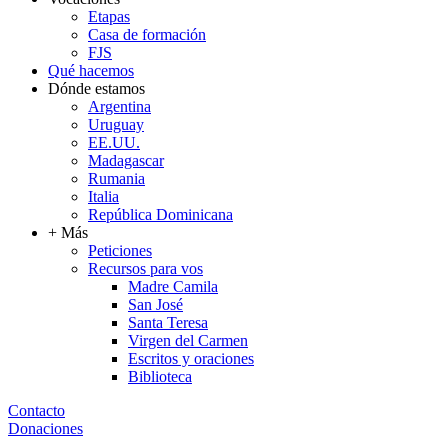
Etapas
Casa de formación
FJS
Qué hacemos
Dónde estamos
Argentina
Uruguay
EE.UU.
Madagascar
Rumania
Italia
República Dominicana
+ Más
Peticiones
Recursos para vos
Madre Camila
San José
Santa Teresa
Virgen del Carmen
Escritos y oraciones
Biblioteca
Contacto
Donaciones