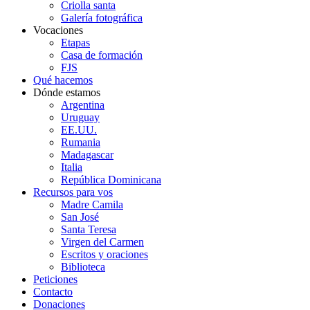
Criolla santa
Galería fotográfica
Vocaciones
Etapas
Casa de formación
FJS
Qué hacemos
Dónde estamos
Argentina
Uruguay
EE.UU.
Rumania
Madagascar
Italia
República Dominicana
Recursos para vos
Madre Camila
San José
Santa Teresa
Virgen del Carmen
Escritos y oraciones
Biblioteca
Peticiones
Contacto
Donaciones