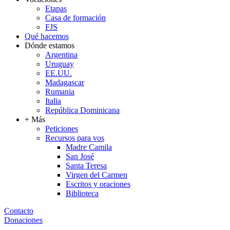
Etapas
Casa de formación
FJS
Qué hacemos
Dónde estamos
Argentina
Uruguay
EE.UU.
Madagascar
Rumania
Italia
República Dominicana
+ Más
Peticiones
Recursos para vos
Madre Camila
San José
Santa Teresa
Virgen del Carmen
Escritos y oraciones
Biblioteca
Contacto
Donaciones