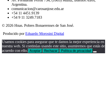
Av. Presidente Perón 734, (1663) Muñiz, Buenos Aires,
Argentina.
comunicacion@carosanjose.edu.ar
+54 11 4451.9139
+54 9 11 3249.7183
© 2026 Hnas. Pobres Bonaerenses de San José.
Producido por
Eduardo Morosini Digital
Usamos cookies para asegurar que te damos la mejor experiencia en
nuestra web. Si continúas usando este sitio, asumiremos que estás de
acuerdo con ello.
Aceptar
Rechazar
Política de privacidad