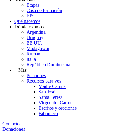
Etapas
Casa de formación
FJS
Qué hacemos
Dónde estamos
Argentina
Uruguay
EE.UU.
Madagascar
Rumania
Italia
República Dominicana
+ Más
Peticiones
Recursos para vos
Madre Camila
San José
Santa Teresa
Virgen del Carmen
Escritos y oraciones
Biblioteca
Contacto
Donaciones