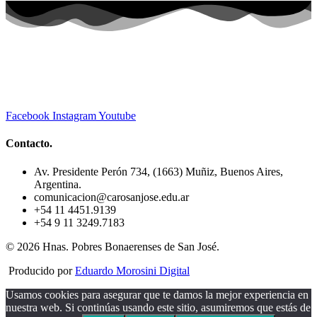
Facebook
Instagram
Youtube
Contacto.
Av. Presidente Perón 734, (1663) Muñiz, Buenos Aires,
Argentina.
comunicacion@carosanjose.edu.ar
+54 11 4451.9139
+54 9 11 3249.7183
© 2026 Hnas. Pobres Bonaerenses de San José.
Producido por
Eduardo Morosini Digital
Usamos cookies para asegurar que te damos la mejor experiencia en
nuestra web. Si continúas usando este sitio, asumiremos que estás de