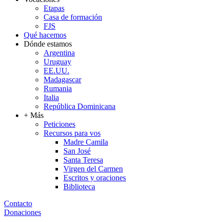
Etapas
Casa de formación
FJS
Qué hacemos
Dónde estamos
Argentina
Uruguay
EE.UU.
Madagascar
Rumania
Italia
República Dominicana
+ Más
Peticiones
Recursos para vos
Madre Camila
San José
Santa Teresa
Virgen del Carmen
Escritos y oraciones
Biblioteca
Contacto
Donaciones