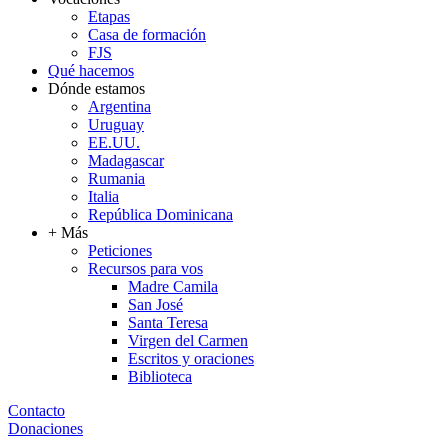
Etapas
Casa de formación
FJS
Qué hacemos
Dónde estamos
Argentina
Uruguay
EE.UU.
Madagascar
Rumania
Italia
República Dominicana
+ Más
Peticiones
Recursos para vos
Madre Camila
San José
Santa Teresa
Virgen del Carmen
Escritos y oraciones
Biblioteca
Contacto
Donaciones