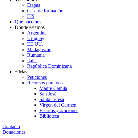
Etapas
Casa de formación
FJS
Qué hacemos
Dónde estamos
Argentina
Uruguay
EE.UU.
Madagascar
Rumania
Italia
República Dominicana
+ Más
Peticiones
Recursos para vos
Madre Camila
San José
Santa Teresa
Virgen del Carmen
Escritos y oraciones
Biblioteca
Contacto
Donaciones