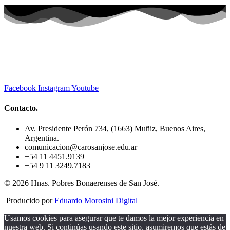
Facebook
Instagram
Youtube
Contacto.
Av. Presidente Perón 734, (1663) Muñiz, Buenos Aires,
Argentina.
comunicacion@carosanjose.edu.ar
+54 11 4451.9139
+54 9 11 3249.7183
© 2026 Hnas. Pobres Bonaerenses de San José.
Producido por
Eduardo Morosini Digital
Usamos cookies para asegurar que te damos la mejor experiencia en
nuestra web. Si continúas usando este sitio, asumiremos que estás de