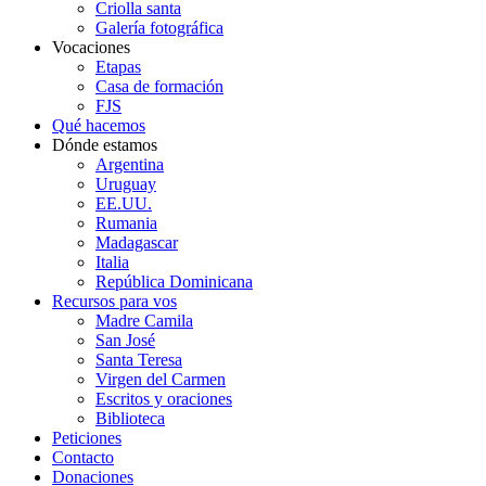
Criolla santa
Galería fotográfica
Vocaciones
Etapas
Casa de formación
FJS
Qué hacemos
Dónde estamos
Argentina
Uruguay
EE.UU.
Rumania
Madagascar
Italia
República Dominicana
Recursos para vos
Madre Camila
San José
Santa Teresa
Virgen del Carmen
Escritos y oraciones
Biblioteca
Peticiones
Contacto
Donaciones