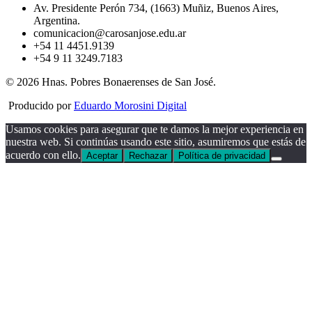
Av. Presidente Perón 734, (1663) Muñiz, Buenos Aires,
Argentina.
comunicacion@carosanjose.edu.ar
+54 11 4451.9139
+54 9 11 3249.7183
© 2026 Hnas. Pobres Bonaerenses de San José.
Producido por
Eduardo Morosini Digital
Usamos cookies para asegurar que te damos la mejor experiencia en
nuestra web. Si continúas usando este sitio, asumiremos que estás de
acuerdo con ello.
Aceptar
Rechazar
Política de privacidad